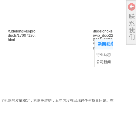
/fudelongkeji/pro
/fudelongkej
解决方案
ducts/17007120.
i/vip_doc/22
html
5230_3370
新闻动态
588_0_1.ht
更多
?产品中心
ml
?新闻动
行业动态
态
公司新闻
证了机器的质量稳定，机器免维护，五年内没有出现过任何质量问题。在