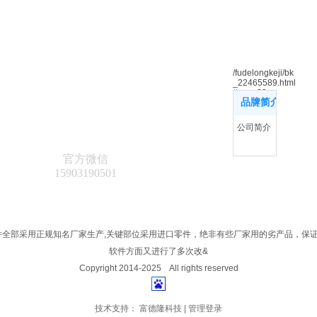
/fudelongkeji/bk
_22465589.html
#row_20
品牌简介
更多
?品牌简介
公司简介
官方微信
15903190501
部件全部采用正规知名厂家生产,关键部位采用进口零件，绝非有些厂家用的劣产品，保
软件方面又进行了多次改&
Copyright 2014-2025 All rights reserved
技术支持：
富德隆科技
|
管理登录