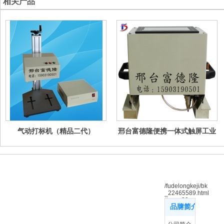
相关产品
气动打标机（精品二代）
邢台富德隆便携一体式触屏工业
气动打标机 金属标牌铭牌车架号
打码刻字喷码机
/fudelongkeji/bk
_22465589.html
#row_20
品牌简介
更多
?品牌简介