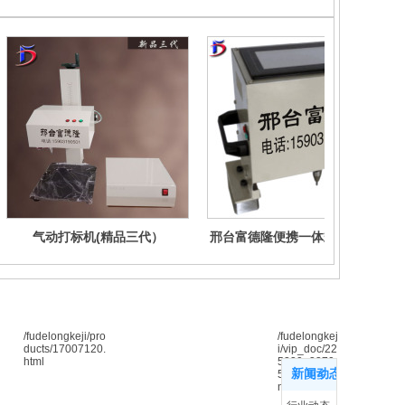
气动打标机(精品三代）
邢台富德隆便携一体式触屏工业
气动打标机 气动打码机 金属刻
字机 标牌铭牌铝牌喷码机
/fudelongkeji/pro
/fudelongkej
解决方案
ducts/17007120.
i/vip_doc/22
html
5230_3370
新闻动态
588_0_1.ht
更多
?产品中心
ml
?新闻动